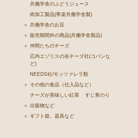
NEEDS社/モッツァレラ類
共働学舎のぶどうジュース
その他の食品（仕入品など）
肉加工製品(寧楽共働学舎製)
共働学舎のお豆
チーズが美味しい紅茶
販売期間外の商品(共働学舎製品)
すじ青のり
仲間たちのチーズ
出版物など
広内エゾリスの谷チーズ社(コバンな
ギフト箱、器具など
ど)
NEEDS社/モッツァレラ類
その他の食品（仕入品など）
チーズが美味しい紅茶
すじ青のり
出版物など
ギフト箱、器具など