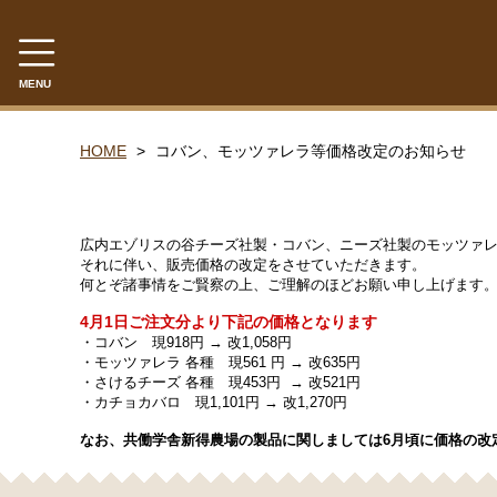
MENU
CATEGORY
HOME
コバン、モッツァレラ等価格改定のお知らせ
共働学舎のチーズ
ラクレット
広内エゾリスの谷チーズ社製・コバン、ニーズ社製のモッツァ
それに伴い、販売価格の改定をさせていただきます。
フロマージュ・フレ
何とぞ諸事情をご賢察の上、ご理解のほどお願い申し上げます
シントコ
4月1日ご注文分より下記の価格となります
・コバン 現918円 → 改1,058円
笹ゆき
・モッツァレラ 各種 現561 円 → 改635円
雪
・さけるチーズ 各種 現453円 → 改521円
・カチョカバロ 現1,101円 → 改1,270円
プチ・プレジール
なお、共働学舎新得農場の製品に関しましては6月頃に価格の改
フロマージュ・ブラン