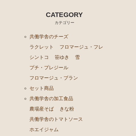
セット商品
CATEGORY
共働学舎の加工食品
カテゴリー
農場産そば
きな粉
共働学舎のチーズ
共働学舎のトマトソース
ラクレット
フロマージュ・フレ
ホエイジャム
シントコ
笹ゆき
雪
共働学舎のぶどうジュース
プチ・プレジール
肉加工製品(寧楽共働学舎製)
フロマージュ・ブラン
セット商品
共働学舎のお豆
共働学舎の加工食品
販売期間外の商品(共働学舎製品)
農場産そば
きな粉
仲間たちのチーズ
共働学舎のトマトソース
広内エゾリスの谷チーズ社(コバンなど)
ホエイジャム