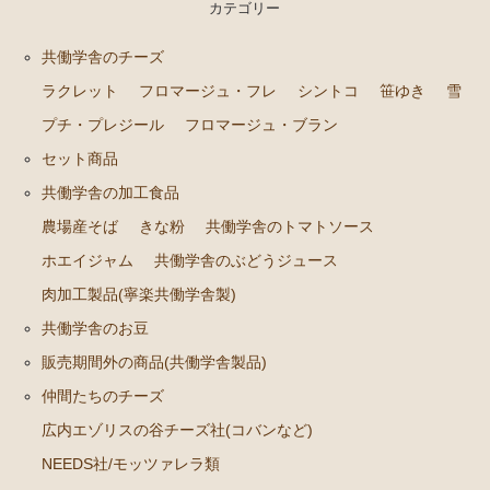
カテゴリー
共働学舎のチーズ
ラクレット
フロマージュ・フレ
シントコ
笹ゆき
雪
プチ・プレジール
フロマージュ・ブラン
セット商品
共働学舎の加工食品
農場産そば
きな粉
共働学舎のトマトソース
ホエイジャム
共働学舎のぶどうジュース
肉加工製品(寧楽共働学舎製)
共働学舎のお豆
販売期間外の商品(共働学舎製品)
仲間たちのチーズ
広内エゾリスの谷チーズ社(コバンなど)
NEEDS社/モッツァレラ類