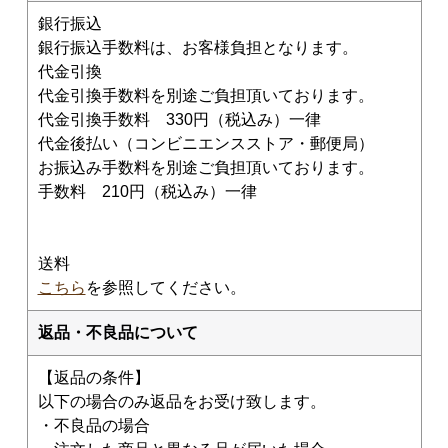
広内エゾリスの谷チーズ社(コバンなど)
銀行振込
NEEDS社/モッツァレラ類
銀行振込手数料は、お客様負担となります。
代金引換
その他の食品（仕入品など）
代金引換手数料を別途ご負担頂いております。
チーズが美味しい紅茶
代金引換手数料 330円（税込み）一律
代金後払い（コンビニエンスストア・郵便局）
すじ青のり
お振込み手数料を別途ご負担頂いております。
出版物など
手数料 210円（税込み）一律
ギフト箱、器具など
送料
こちら
を参照してください。
返品・不良品について
【返品の条件】
以下の場合のみ返品をお受け致します。
・不良品の場合