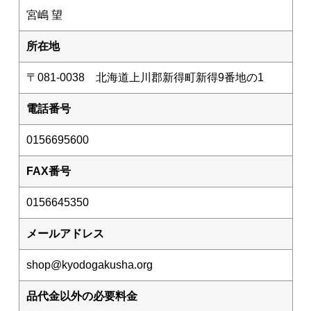
宮嶋 望
セット商品
所在地
共働学舎の加工食品
〒081-0038 北海道上川郡新得町新得9番地の1
農場産そば
きな粉
電話番号
共働学舎のトマトソース
0156695600
ホエイジャム
FAX番号
共働学舎のぶどうジュース
肉加工製品(寧楽共働学舎製)
0156645350
共働学舎のお豆
メールアドレス
販売期間外の商品(共働学舎製品)
shop@kyodogakusha.org
仲間たちのチーズ
品代金以外の必要料金