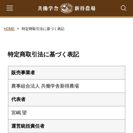
HOME
特定商取引法に基づく表記
会員登録
マイページ
カート
CATEGORY
特定商取引法に基づく表記
共働学舎のチーズ
ラクレット
販売事業者
フロマージュ・フレ
農事組合法人 共働学舎新得農場
シントコ
代表者
笹ゆき
雪
宮嶋 望
プチ・プレジール
運営統括責任者
フロマージュ・ブラン