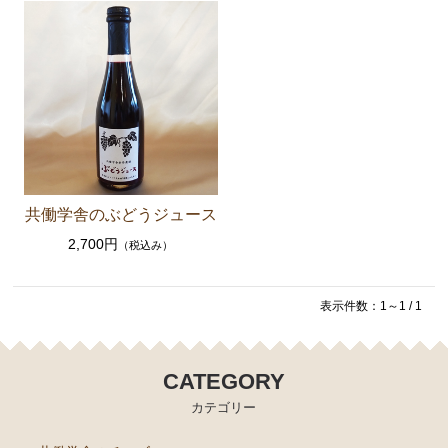
セット商品
共働学舎の加工食品
農場産そば
きな粉
共働学舎のトマトソース
共働学舎のぶどうジュース
ホエイジャム
2,700円
（税込み）
共働学舎のぶどうジュース
肉加工製品(寧楽共働学舎製)
表示件数：1～1 / 1
共働学舎のお豆
販売期間外の商品(共働学舎製品)
CATEGORY
カテゴリー
仲間たちのチーズ