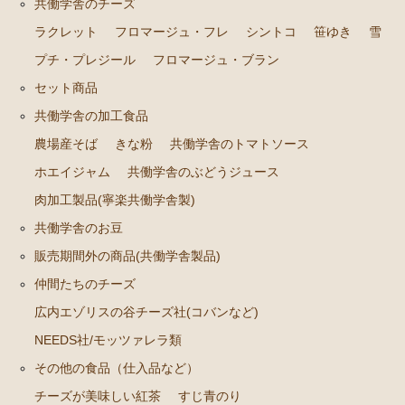
広内エゾリスの谷チーズ社(コバンなど)
共働学舎のチーズ
ラクレット
フロマージュ・フレ
シントコ
笹ゆき
雪
NEEDS社/モッツァレラ類
プチ・プレジール
フロマージュ・ブラン
その他の食品（仕入品など）
セット商品
チーズが美味しい紅茶
共働学舎の加工食品
すじ青のり
農場産そば
きな粉
共働学舎のトマトソース
出版物など
ホエイジャム
共働学舎のぶどうジュース
肉加工製品(寧楽共働学舎製)
ギフト箱、器具など
共働学舎のお豆
販売期間外の商品(共働学舎製品)
仲間たちのチーズ
広内エゾリスの谷チーズ社(コバンなど)
NEEDS社/モッツァレラ類
その他の食品（仕入品など）
チーズが美味しい紅茶
すじ青のり