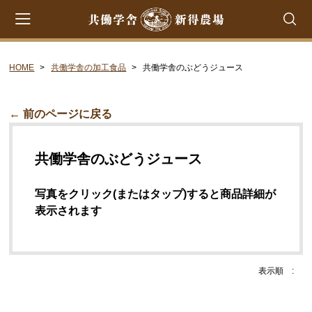
HOME
共働学舎の加工食品
共働学舎のぶどうジュース
会員登録
マイページ
カート
CATEGORY
← 前のページに戻る
共働学舎のチーズ
共働学舎のぶどうジュース
ラクレット
フロマージュ・フレ
写真をクリック(またはタップ)すると商品詳細が
表示されます
シントコ
笹ゆき
雪
表示順 :
プチ・プレジール
フロマージュ・ブラン