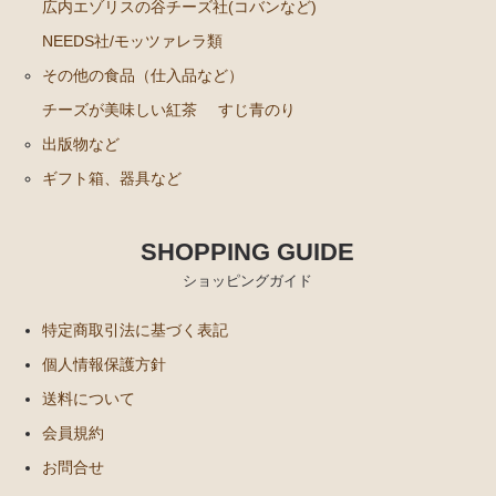
広内エゾリスの谷チーズ社(コバンなど)
広内エゾリスの谷チーズ社(コバンなど)
NEEDS社/モッツァレラ類
NEEDS社/モッツァレラ類
その他の食品（仕入品など）
その他の食品（仕入品など）
チーズが美味しい紅茶
すじ青のり
チーズが美味しい紅茶
出版物など
すじ青のり
ギフト箱、器具など
出版物など
SHOPPING GUIDE
ギフト箱、器具など
ショッピングガイド
特定商取引法に基づく表記
個人情報保護方針
送料について
会員規約
お問合せ