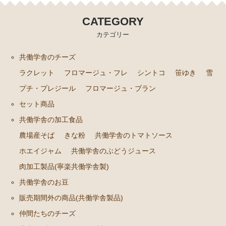
セット商品
CATEGORY
カテゴリー
共働学舎の加工食品
共働学舎のチーズ
農場産そば
ラクレット
フロマージュ・フレ
シントコ
笹ゆき
雪
きな粉
プチ・プレジール
フロマージュ・ブラン
共働学舎のトマトソース
セット商品
ホエイジャム
共働学舎の加工食品
共働学舎のぶどうジュース
農場産そば
きな粉
共働学舎のトマトソース
肉加工製品(寧楽共働学舎製)
ホエイジャム
共働学舎のぶどうジュース
共働学舎のお豆
肉加工製品(寧楽共働学舎製)
共働学舎のお豆
販売期間外の商品(共働学舎製品)
販売期間外の商品(共働学舎製品)
仲間たちのチーズ
仲間たちのチーズ