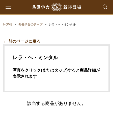
HOME
共働学舎のチーズ
レラ・ヘ・ミンタル
会員登録
マイページ
カート
CATEGORY
← 前のページに戻る
共働学舎のチーズ
レラ・ヘ・ミンタル
ラクレット
フロマージュ・フレ
写真をクリック(またはタップ)すると商品詳細が
表示されます
シントコ
笹ゆき
雪
該当する商品がありません。
プチ・プレジール
フロマージュ・ブラン