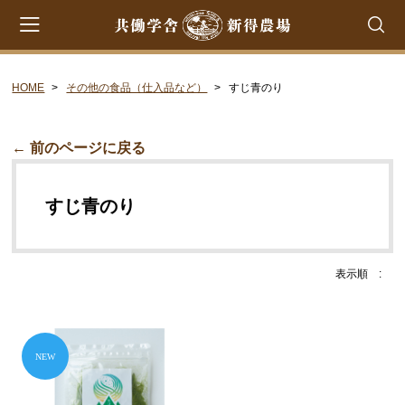
HOME
その他の食品（仕入品など）
すじ青のり
会員登録
マイページ
カート
CATEGORY
← 前のページに戻る
共働学舎のチーズ
すじ青のり
ラクレット
フロマージュ・フレ
表示順 :
シントコ
笹ゆき
雪
プチ・プレジール
フロマージュ・ブラン