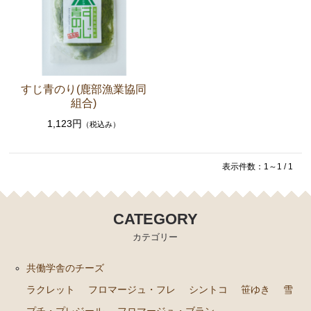
セット商品
共働学舎の加工食品
農場産そば
すじ青のり(鹿部漁業協同
組合)
きな粉
1,123円
（税込み）
共働学舎のトマトソース
ホエイジャム
表示件数：1～1 / 1
共働学舎のぶどうジュース
肉加工製品(寧楽共働学舎製)
CATEGORY
共働学舎のお豆
カテゴリー
販売期間外の商品(共働学舎製品)
共働学舎のチーズ
仲間たちのチーズ
ラクレット
フロマージュ・フレ
シントコ
笹ゆき
雪
プチ・プレジール
フロマージュ・ブラン