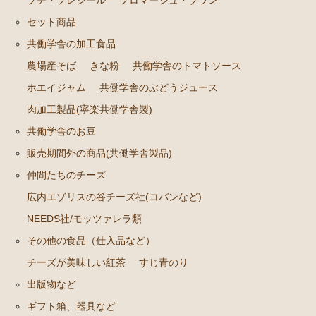
広内エゾリスの谷チーズ社(コバンなど)
セット商品
NEEDS社/モッツァレラ類
共働学舎の加工食品
その他の食品（仕入品など）
農場産そば
きな粉
共働学舎のトマトソース
チーズが美味しい紅茶
ホエイジャム
共働学舎のぶどうジュース
すじ青のり
肉加工製品(寧楽共働学舎製)
共働学舎のお豆
出版物など
販売期間外の商品(共働学舎製品)
ギフト箱、器具など
仲間たちのチーズ
広内エゾリスの谷チーズ社(コバンなど)
NEEDS社/モッツァレラ類
その他の食品（仕入品など）
チーズが美味しい紅茶
すじ青のり
出版物など
ギフト箱、器具など