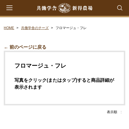
HOME
共働学舎のチーズ
フロマージュ・フレ
会員登録
マイページ
カート
CATEGORY
← 前のページに戻る
共働学舎のチーズ
フロマージュ・フレ
ラクレット
フロマージュ・フレ
写真をクリック(またはタップ)すると商品詳細が
表示されます
シントコ
笹ゆき
雪
表示順 :
プチ・プレジール
フロマージュ・ブラン