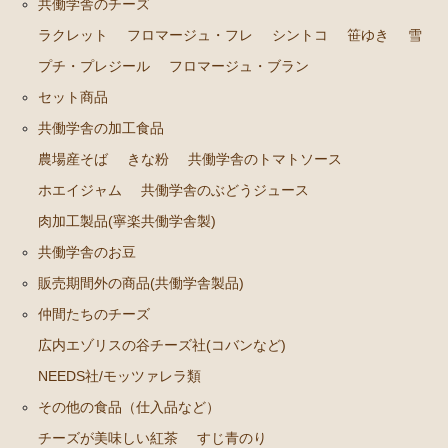
広内エゾリスの谷チーズ社(コバンなど)
共働学舎のチーズ
ラクレット
フロマージュ・フレ
シントコ
笹ゆき
雪
NEEDS社/モッツァレラ類
プチ・プレジール
フロマージュ・ブラン
その他の食品（仕入品など）
セット商品
チーズが美味しい紅茶
共働学舎の加工食品
すじ青のり
農場産そば
きな粉
共働学舎のトマトソース
出版物など
ホエイジャム
共働学舎のぶどうジュース
肉加工製品(寧楽共働学舎製)
ギフト箱、器具など
共働学舎のお豆
販売期間外の商品(共働学舎製品)
仲間たちのチーズ
広内エゾリスの谷チーズ社(コバンなど)
NEEDS社/モッツァレラ類
その他の食品（仕入品など）
チーズが美味しい紅茶
すじ青のり