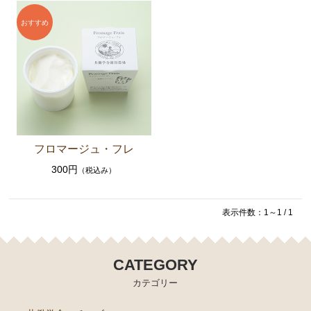
セット商品
共働学舎の加工食品
農場産そば
きな粉
共働学舎のトマトソース
フロマージュ・フレ
ホエイジャム
300円
（税込み）
共働学舎のぶどうジュース
肉加工製品(寧楽共働学舎製)
表示件数：1～1 / 1
共働学舎のお豆
販売期間外の商品(共働学舎製品)
CATEGORY
カテゴリー
仲間たちのチーズ