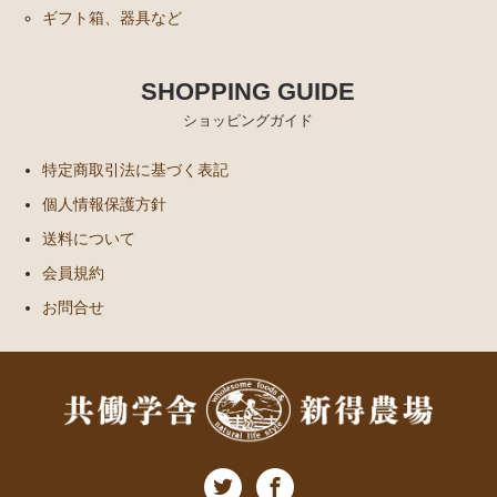
広内エゾリスの谷チーズ社(コバンなど)
ギフト箱、器具など
NEEDS社/モッツァレラ類
その他の食品（仕入品など）
SHOPPING GUIDE
ショッピングガイド
チーズが美味しい紅茶
すじ青のり
特定商取引法に基づく表記
個人情報保護方針
出版物など
送料について
ギフト箱、器具など
会員規約
お問合せ