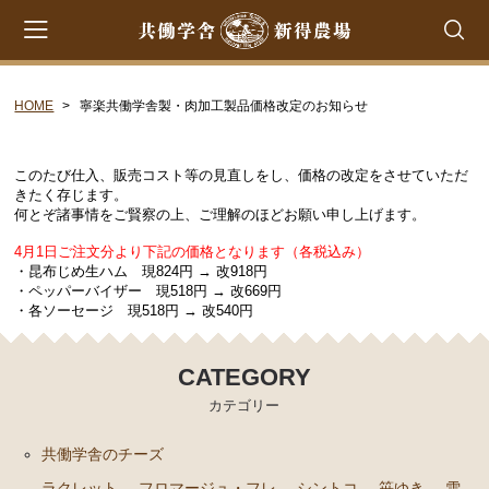
HOME
寧楽共働学舎製・肉加工製品価格改定のお知らせ
会員登録
マイページ
カート
CATEGORY
このたび仕入、販売コスト等の見直しをし、価格の改定をさせていただ
きたく存じます。
何とぞ諸事情をご賢察の上、ご理解のほどお願い申し上げます。
共働学舎のチーズ
4月1日ご注文分より下記の価格となります
（各税込み）
ラクレット
・昆布じめ生ハム 現824円 → 改918円
・ペッパーバイザー 現518円 → 改669円
フロマージュ・フレ
・各ソーセージ 現518円 → 改540円
シントコ
CATEGORY
笹ゆき
カテゴリー
雪
プチ・プレジール
共働学舎のチーズ
フロマージュ・ブラン
ラクレット
フロマージュ・フレ
シントコ
笹ゆき
雪