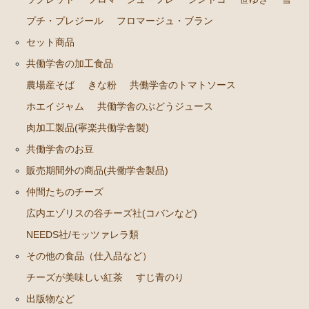
プチ・プレジール
フロマージュ・ブラン
セット商品
セット商品
共働学舎の加工食品
共働学舎の加工食品
農場産そば
農場産そば
きな粉
共働学舎のトマトソース
きな粉
ホエイジャム
共働学舎のぶどうジュース
肉加工製品(寧楽共働学舎製)
共働学舎のトマトソース
共働学舎のお豆
ホエイジャム
販売期間外の商品(共働学舎製品)
共働学舎のぶどうジュース
仲間たちのチーズ
肉加工製品(寧楽共働学舎製)
広内エゾリスの谷チーズ社(コバンなど)
共働学舎のお豆
NEEDS社/モッツァレラ類
販売期間外の商品(共働学舎製品)
その他の食品（仕入品など）
チーズが美味しい紅茶
すじ青のり
仲間たちのチーズ
出版物など