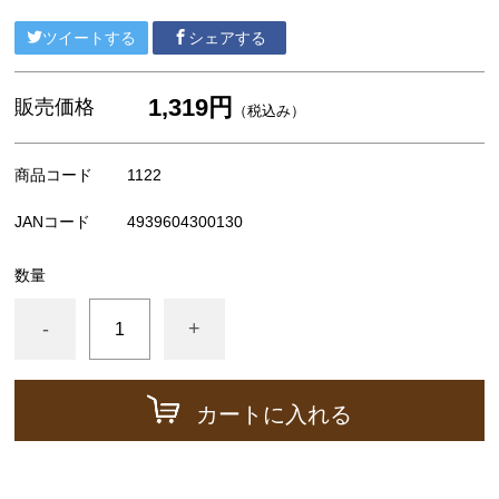
広内エゾリスの谷チーズ社(コバンなど)
ツイートする
シェアする
NEEDS社/モッツァレラ類
その他の食品（仕入品など）
1,319円
販売価格
（税込み）
チーズが美味しい紅茶
すじ青のり
商品コード
1122
出版物など
JANコード
4939604300130
ギフト箱、器具など
数量
-
+
カートに入れる