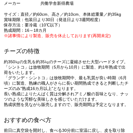
メーカー
共働学舎新得農場
サイズ：直径／約60cm、高さ／約10cm、本体総重量／約35kg
賞味期限：包装日より30日（発送日より3週間程度）
保存方法：要冷蔵（10℃以下）
熟成期間：16～18カ月
※諸事情により製造、販売を休止しております(再開未定)
チーズの特徴
約350㎏の生乳を約35㎏のチーズに凝縮させた大型ハードタイプ。
「シントコ」は放牧期間（5月から10月）に製造、約1年熟成で出
荷をいたします。
「グランデ・シントコ」は放牧期間中、最も乳質が良い時期（6月
頃）に製造、熟練の職人がさらに長い期間熟成できると判断したチ
ーズのみ"熟成16カ月以上"となります。
長い熟成によりたんぱく質は分解されアミノ酸の旨味となり、ナッ
ツのような芳醇な美味しさを感じていただけます。
熟成状態を見ながら販売しますので、販売期間は予定となります。
おすすめの食べ方
前日に真空袋を開封し、食べる30分前に室温に戻し、皮を取り除