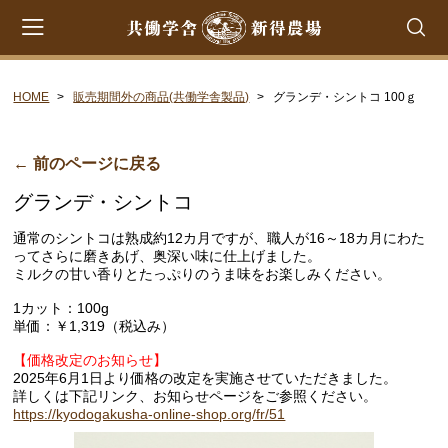
HOME
販売期間外の商品(共働学舎製品)
グランデ・シントコ 100ｇ
会員登録
マイページ
カート
CATEGORY
← 前のページに戻る
グランデ・シントコ
共働学舎のチーズ
通常のシントコは熟成約12カ月ですが、職人が16～18カ月にわた
ラクレット
ってさらに磨きあげ、奥深い味に仕上げました。
ミルクの甘い香りとたっぷりのうま味をお楽しみください。
フロマージュ・フレ
1カット：100g
シントコ
単価：￥1,319（税込み）
笹ゆき
【価格改定のお知らせ】
2025年6月1日より価格の改定を実施させていただきました。
雪
詳しくは下記リンク、お知らせページをご参照ください。
プチ・プレジール
https://kyodogakusha-online-shop.org/fr/51
フロマージュ・ブラン