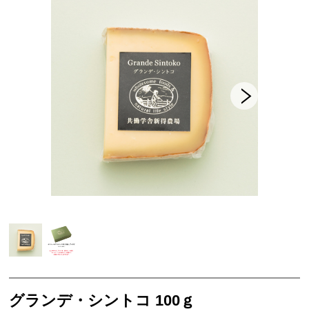
セット商品
共働学舎の加工食品
農場産そば
きな粉
共働学舎のトマトソース
ホエイジャム
共働学舎のぶどうジュース
肉加工製品(寧楽共働学舎製)
共働学舎のお豆
販売期間外の商品(共働学舎製品)
仲間たちのチーズ
グランデ・シントコ 100ｇ