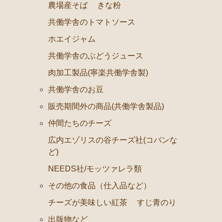
農場産そば
きな粉
共働学舎のトマトソース
ホエイジャム
共働学舎のぶどうジュース
肉加工製品(寧楽共働学舎製)
共働学舎のお豆
販売期間外の商品(共働学舎製品)
仲間たちのチーズ
広内エゾリスの谷チーズ社(コバンな
ど)
NEEDS社/モッツァレラ類
その他の食品（仕入品など）
チーズが美味しい紅茶
すじ青のり
出版物など