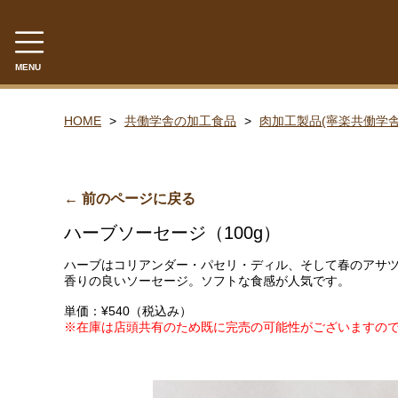
MENU
CATEGORY
HOME
共働学舎の加工食品
肉加工製品(寧楽共働学舎
共働学舎のチーズ
ラクレット
← 前のページに戻る
フロマージュ・フレ
ハーブソーセージ（100g）
シントコ
ハーブはコリアンダー・パセリ・ディル、そして春のアサ
笹ゆき
香りの良いソーセージ。ソフトな食感が人気です。
雪
単価：¥540（税込み）
※在庫は店頭共有のため既に完売の可能性がございますの
プチ・プレジール
フロマージュ・ブラン