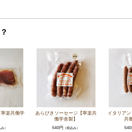
？
【寧楽共働学
あらびきソーセージ【寧楽共
イタリアン
】
働学舎製】
共
540円
54
込み）
（税込み）