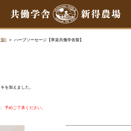
製)
ハーブソーセージ【寧楽共働学舎製】
ツキを加えました。
で、予めご了承ください。