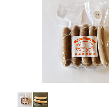
セット商品
共働学舎の加工食品
農場産そば
きな粉
共働学舎のトマトソース
ホエイジャム
共働学舎のぶどうジュース
肉加工製品(寧楽共働学舎製)
共働学舎のお豆
販売期間外の商品(共働学舎製品)
仲間たちのチーズ
広内エゾリスの谷チーズ社(コバンなど)