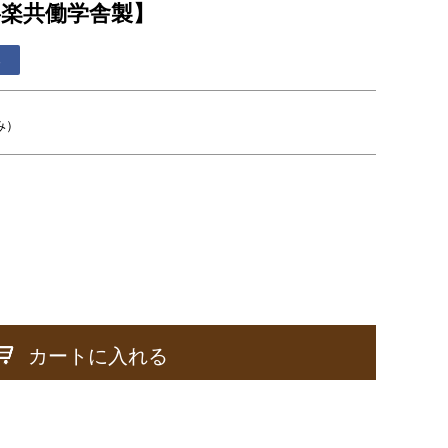
楽共働学舎製】
る
み）
カートに入れる