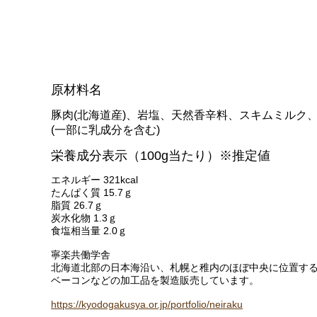
NEEDS社/モッツァレラ類
その他の食品（仕入品など）
チーズが美味しい紅茶
すじ青のり
原材料名
出版物など
豚肉(北海道産)、岩塩、天然香辛料、スキムミルク
(一部に乳成分を含む)
ギフト箱、器具など
栄養成分表示（100g当たり）※推定値
エネルギー 321kcal
たんぱく質 15.7ｇ
脂質 26.7ｇ
炭水化物 1.3ｇ
食塩相当量 2.0ｇ
寧楽共働学舎
北海道北部の日本海沿い、札幌と稚内のほぼ中央に位置する
ベーコンなどの加工品を製造販売しています。
https://kyodogakusya.or.jp/portfolio/neiraku