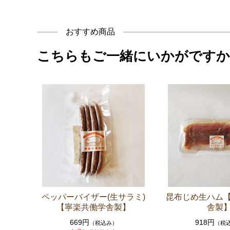
おすすめ商品
こちらもご一緒にいかがですか
ペッパーバイザー(生サラミ)
昆布じめ生ハム
【寧楽共働学舎製】
舎製
669円
918円
（税込み）
（税