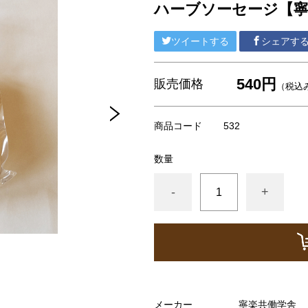
ハーブソーセージ【寧
ツイートする
シェアす
540円
販売価格
（税込
商品コード
532
数量
-
+
メーカー
寧楽共働学舎