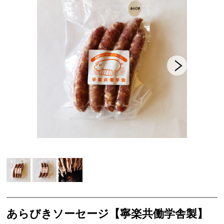
セット商品
共働学舎の加工食品
農場産そば
きな粉
共働学舎のトマトソース
ホエイジャム
共働学舎のぶどうジュース
肉加工製品(寧楽共働学舎製)
共働学舎のお豆
販売期間外の商品(共働学舎製品)
仲間たちのチーズ
あらびきソーセージ【寧楽共働学舎製】