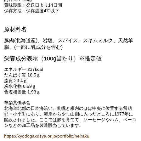
賞味期限：発送日より14日間
保存方法：保存温度4℃以下
原材料名
豚肉(北海道産)、岩塩、スパイス、スキムミルク、天然羊
腸、(一部に乳成分を含む)
栄養成分表示（100g当たり）※推定値
エネルギー 237kcal
たんぱく質 16.5ｇ
脂質 23.4ｇ
炭水化物 0.59ｇ
食塩相当量 1.93ｇ
寧楽共働学舎
北海道北部の日本海沿い、札幌と稚内のほぼ中央に位置する留萌
郡・小平町にあり、海岸から少し山側に入ったところに1977年に
開設されました。ここでは豚を育てて、ソーセージやハム、ベーコ
ンなどの加工品を製造販売しています。
https://kyodogakusya.or.jp/portfolio/neiraku