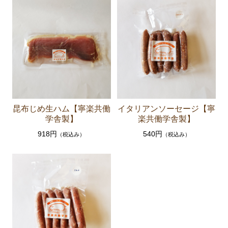
昆布じめ生ハム【寧楽共働
イタリアンソーセージ【寧
学舎製】
楽共働学舎製】
918円
540円
（税込み）
（税込み）