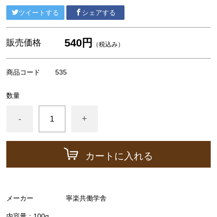
広内エゾリスの谷チーズ社(コバンなど)
ツイートする
シェアする
NEEDS社/モッツァレラ類
その他の食品（仕入品など）
540円
販売価格
（税込み）
チーズが美味しい紅茶
すじ青のり
商品コード
535
出版物など
数量
ギフト箱、器具など
-
+
カートに入れる
メーカー
寧楽共働学舎
内容量：100g