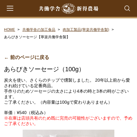
HOME
共働学舎の加工食品
肉加工製品(寧楽共働学舎製)
会員登録
マイページ
カート
あらびきソーセージ【寧楽共働学舎製】
CATEGORY
← 前のページに戻る
共働学舎のチーズ
あらびきソーセージ（100g）
ラクレット
炭火を使い、さくらのチップで燻製しました。 20年以上前から愛
フロマージュ・フレ
され続けている定番商品。
手作りのためソーセージの太さにより4本の時と3本の時がござい
シントコ
ます。
ご了承ください。（内容量は100gで変わりありません）
笹ゆき
単価：¥540（税込み）
雪
※在庫は店頭共有のため既に完売の可能性がございますので、予め
ご了承ください。
プチ・プレジール
フロマージュ・ブラン