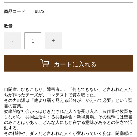
広内エゾリスの谷チーズ社(コバンなど)
商品コード
9872
NEEDS社/モッツァレラ類
その他の食品（仕入品など）
数量
チーズが美味しい紅茶
-
+
すじ青のり
出版物など
カートに入れる
ギフト箱、器具など
自閉症、ひきこもり、障害者…、「何もできない」と言われた人た
ちが作ったチーズが、コンテストで賞を取った。
その力の源は「他より弱く見える部分が、かえって必要」という聖
書の言葉。
効率的な社会からはじきだされた人々を受け入れ、農作業や牧畜を
しながら、共同生活をする共働学舎・新得農場。その根幹には聖書
のみことばがあり、どんな人にも存在する意味があるとの信念で活
動する。
その精神や、ダメだと言われた人々が変わっていく姿は、閉塞感に