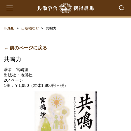
HOME
出版物など
共鳴力
会員登録
マイページ
カート
CATEGORY
← 前のページに戻る
共鳴力
共働学舎のチーズ
著者：宮嶋望
ラクレット
出版社：地湧社
264ページ
フロマージュ・フレ
1冊：￥1,980（本体1,800円＋税）
シントコ
笹ゆき
雪
プチ・プレジール
フロマージュ・ブラン