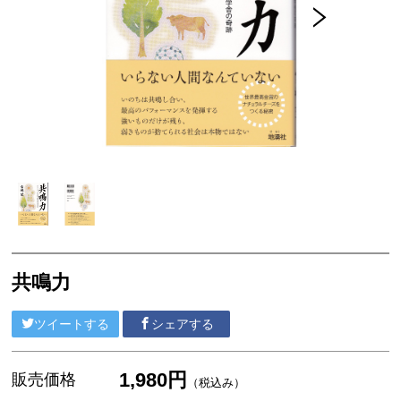
セット商品
共働学舎の加工食品
農場産そば
きな粉
共働学舎のトマトソース
ホエイジャム
共働学舎のぶどうジュース
肉加工製品(寧楽共働学舎製)
共鳴力
共働学舎のお豆
ツイートする
シェアする
販売期間外の商品(共働学舎製品)
仲間たちのチーズ
1,980円
販売価格
（税込み）