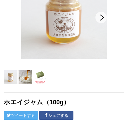
セット商品
共働学舎の加工食品
農場産そば
きな粉
共働学舎のトマトソース
ホエイジャム
共働学舎のぶどうジュース
肉加工製品(寧楽共働学舎製)
共働学舎のお豆
ホエイジャム（100g）
販売期間外の商品(共働学舎製品)
ツイートする
シェアする
仲間たちのチーズ