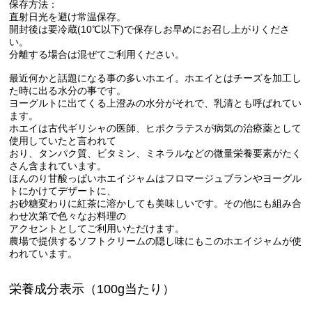
保存方法：
直射日光を避け常温保存。
開封後は要冷蔵(10℃以下)で保存しお早めにお召し上がりくださ
い。
分離する場合は混ぜてご利用ください。
最近何かと話題になる事の多いホエイ。ホエイとはチーズを加工し
た時に出る水分の事です。
ヨーグルトに出てくる上澄みの水分がそれで、乳清とも呼ばれてい
ます。
ホエイは古代ギリシャの医師、ヒポクラテスが病気の治療薬として
使用していたと言われて
おり、タンパク質、ビタミン、ミネラルなどの微量栄養要素がたく
さん含まれています。
ほんのり甘酸っぱいホエイジャムはフロマージュブランやヨーグル
トにかけてデザートに、
お砂糖変わりに紅茶に溶かしても美味しいです。その他にも組み合
わせ次第で色々なお料理の
アクセントとしてご利用いただけます。
農場で提供するソフトクリームの隠し味にもこのホエイジャムが使
われています。
栄養成分表示（100g当たり）