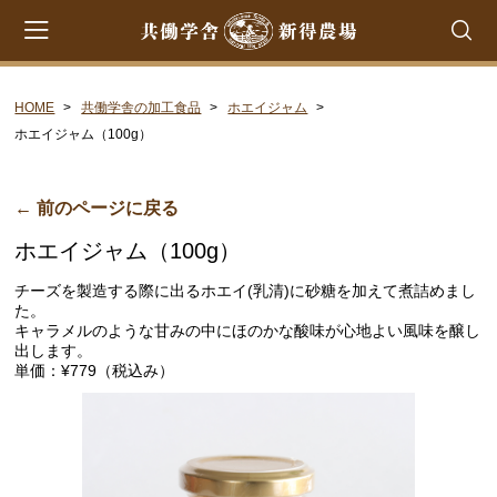
HOME
共働学舎の加工食品
ホエイジャム
会員登録
マイページ
カート
ホエイジャム（100g）
CATEGORY
← 前のページに戻る
共働学舎のチーズ
ホエイジャム（100g）
ラクレット
チーズを製造する際に出るホエイ(乳清)に砂糖を加えて煮詰めまし
フロマージュ・フレ
た。
キャラメルのような甘みの中にほのかな酸味が心地よい風味を醸し
シントコ
出します。
単価：¥779（税込み）
笹ゆき
雪
プチ・プレジール
フロマージュ・ブラン