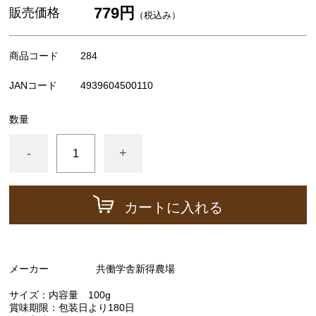
広内エゾリスの谷チーズ社(コバンなど)
779円
販売価格
（税込み）
NEEDS社/モッツァレラ類
その他の食品（仕入品など）
商品コード
284
チーズが美味しい紅茶
JANコード
4939604500110
すじ青のり
数量
出版物など
-
+
ギフト箱、器具など
カートに入れる
メーカー
共働学舎新得農場
サイズ：内容量 100g
賞味期限：包装日より180日