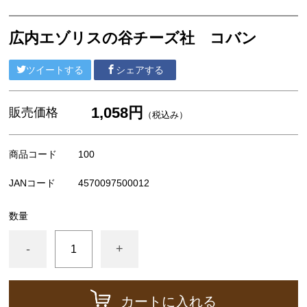
広内エゾリスの谷チーズ社(コバンなど)
NEEDS社/モッツァレラ類
広内エゾリスの谷チーズ社 コバン
その他の食品（仕入品など）
ツイートする
シェアする
チーズが美味しい紅茶
すじ青のり
1,058円
販売価格
（税込み）
出版物など
商品コード
100
ギフト箱、器具など
JANコード
4570097500012
数量
-
+
カートに入れる