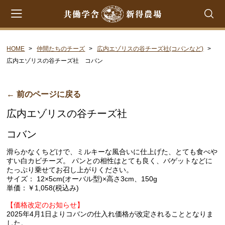
HOME
仲間たちのチーズ
広内エゾリスの谷チーズ社(コバンなど)
会員登録
マイページ
カート
広内エゾリスの谷チーズ社 コバン
CATEGORY
← 前のページに戻る
共働学舎のチーズ
広内エゾリスの谷チーズ社
ラクレット
コバン
フロマージュ・フレ
滑らかなくちどけで、ミルキーな風合いに仕上げた、とても食べや
シントコ
すい白カビチーズ。 パンとの相性はとても良く、バゲットなどに
たっぷり乗せてお召し上がりください。
笹ゆき
サイズ： 12×5cm(オーバル型)×高さ3cm、150g
単価：￥1,058(税込み)
雪
【価格改定のお知らせ】
プチ・プレジール
2025年4月1日よりコバンの仕入れ価格が改定されることとなりま
した。
フロマージュ・ブラン