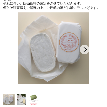
それに伴い、販売価格の改定をさせていただきます。
何とぞ諸事情をご賢察の上、ご理解のほどお願い申し上げます。
セット商品
共働学舎の加工食品
農場産そば
きな粉
共働学舎のトマトソース
ホエイジャム
共働学舎のぶどうジュース
肉加工製品(寧楽共働学舎製)
共働学舎のお豆
販売期間外の商品(共働学舎製品)
仲間たちのチーズ