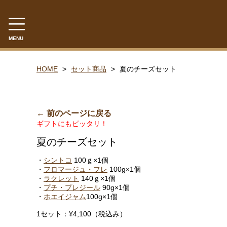
MENU
CATEGORY
HOME
セット商品
夏のチーズセット
共働学舎のチーズ
ラクレット
← 前のページに戻る
フロマージュ・フレ
ギフトにもピッタリ！
シントコ
夏のチーズセット
笹ゆき
・
シントコ
100ｇ×1個
・
フロマージュ・フレ
100g×1個
雪
・
ラクレット
140ｇ×1個
・
プチ・プレジール
90g×1個
プチ・プレジール
・
ホエイジャム
100g×1個
フロマージュ・ブラン
1セット：¥4,100（税込み）