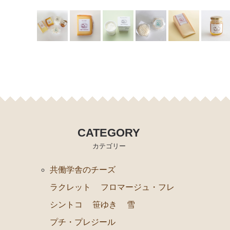
NEEDS社/モッツァレラ類
その他の食品（仕入品など）
チーズが美味しい紅茶
すじ青のり
出版物など
ギフト箱、器具など
CATEGORY
カテゴリー
共働学舎のチーズ
ラクレット
フロマージュ・フレ
シントコ
笹ゆき
雪
プチ・プレジール