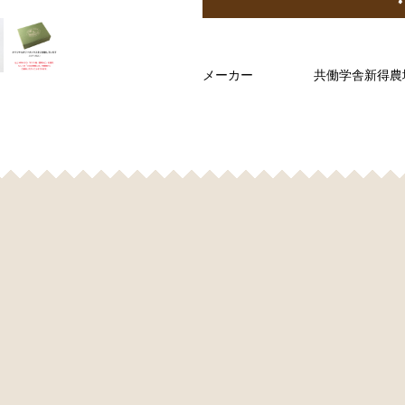
メーカー
共働学舎新得農